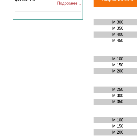
Подробнее...
М 300
М 350
М 400
М 450
М 100
М 150
М 200
М 250
М 300
М 350
М 100
М 150
М 200