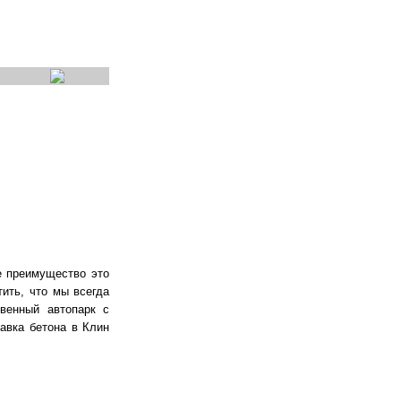
е преимущество это
тить, что мы всегда
венный автопарк с
авка бетона в Клин