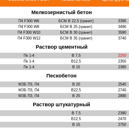
Мелкозернистый бетон
П4 F300 W6
БСМ В 22,5 (гранит)
3390
П4 F300 W8
БСМ В 25 (гранит)
3490
П4 F300 W10
БСМ В 30 (гранит)
3590
П4 F300 W12
БСМ В 35 (гранит)
3740
Раствор цементный
Пк 1-4
В 7,5
2250
Пк 1-4
В12,5
2350
Пк 1-4
В 15
2380
Пескобетон
МЗБ П3, П4
В 20
2540
МЗБ П3, П4
В22,5
2740
МЗБ П3, П4
В 25
2890
Раствор штукатурный
В 7,5
2390
В12,5
2470
В 15
2750