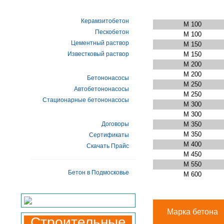
Керамзитобетон
М 100
Пескобетон
М 100
Цементный раствор
М 150
Известковый раствор
М 150
М 200
М 200
Бетононасосы
М 250
Автобетононасосы
М 250
Стационарные бетононасосы
М 300
М 300
Договоры
М 350
М 350
Сертификаты
М 400
Скачать Прайс
М 450
М 550
Бетон в Подмосковье
М 600
Марка бетона
Строительные