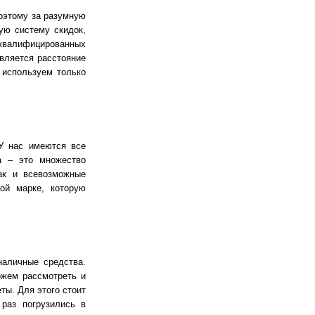
оэтому за разумную
ую систему скидок,
х квалифицированных
вляется расстояние
 используем только
 У нас имеются все
а – это множество
ак и всевозможные
ой марке, которую
наличные средства.
жем рассмотреть и
ты. Для этого стоит
раз погрузились в