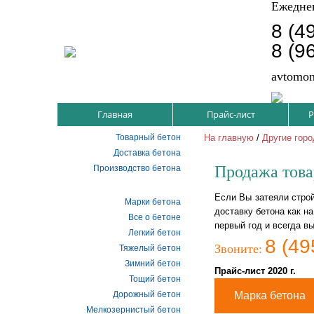
Ежеднев
8 (4
8 (9
avtomon
Главная
Прайс-лист
Р
Товарный бетон
На главную
/
Другие гор
Доставка бетона
Продажа това
Производство бетона
Если Вы затеяли стро
Марки бетона
доставку бетона как н
Все о бетоне
первый год и всегда в
Легкий бетон
8 (49
Звоните:
Тяжелый бетон
Зимний бетон
Прайс-лист 2020 г.
Тощий бетон
Дорожный бетон
Марка бетона
Мелкозернистый бетон