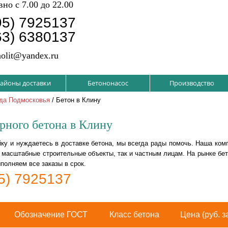
но с 7.00 до 22.00
95) 7925137
63) 6380137
olit@yandex.ru
айоны доставки
Бетононасос
Производство
ода Подмосковья
/ Бетон в Клину
рного бетона в Клину
йку и нуждаетесь в доставке бетона, мы всегда рады помочь. Наша ко
а масштабные строительные объекты, так и частным лицам. На рынке бе
ыполняем все заказы в срок.
5) 7925137
Обозначение ГОСТ
Класс бетона
Цена (руб. з