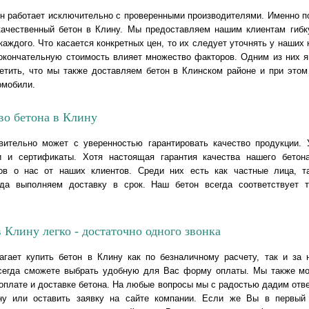
ин работает исключительно с проверенными производителями. Именно п
ачественный бетон в Клину. Мы предоставляем нашим клиентам гибк
каждого. Что касается конкретных цен, то их следует уточнять у наши
окончательную стоимость влияет множество факторов. Одним из них я
метить, что мы также доставляем бетон в Клинском районе и при этом
омобили.
во бетона в Клину
вительно может с уверенностью гарантировать качество продукции.
и и сертификаты. Хотя настоящая гарантия качества нашего бетон
ов о нас от наших клиентов. Среди них есть как частные лица, т
гда выполняем доставку в срок. Наш бетон всегда соответствует т
 Клину легко - достаточно одного звонка
гает купить бетон в Клину как по безналичному расчету, так и за 
сегда сможете выбрать удобную для Вас форму оплаты. Мы также мо
плате и доставке бетона. На любые вопросы мы с радостью дадим отве
ну или оставить заявку на сайте компании. Если же Вы в первый 