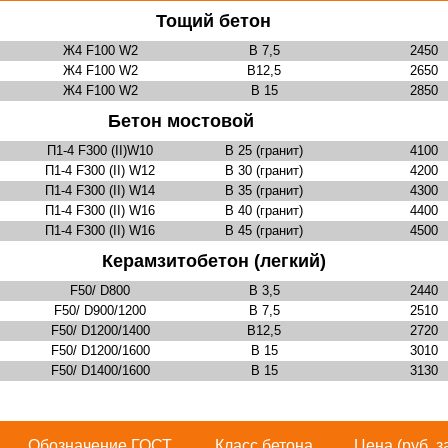
Тощий бетон
Ж4 F100 W2
В 7,5
2450
Ж4 F100 W2
В12,5
2650
Ж4 F100 W2
В 15
2850
Бетон мостовой
П1-4 F300 (II)W10
В 25 (гранит)
4100
П1-4 F300 (II) W12
В 30 (гранит)
4200
П1-4 F300 (II) W14
В 35 (гранит)
4300
П1-4 F300 (II) W16
В 40 (гранит)
4400
П1-4 F300 (II) W16
В 45 (гранит)
4500
Керамзитобетон (легкий)
F50/ D800
В 3,5
2440
F50/ D900/1200
В 7,5
2510
F50/ D1200/1400
В12,5
2720
F50/ D1200/1600
В 15
3010
F50/ D1400/1600
В 15
3130
Обозначение ГОСТ
Класс бетона
Цена (руб. з