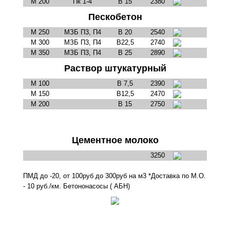
М 200
Пк 1-4
В 15
2380
Пескобетон
М 250
МЗБ П3, П4
В 20
2540
М 300
МЗБ П3, П4
В22,5
2740
М 350
МЗБ П3, П4
В 25
2890
Раствор штукатурный
М 100
В 7,5
2390
М 150
В12,5
2470
М 200
В 15
2750
Цементное молоко
3250
ПМД до -20, от 100руб до 300руб на м3 *Доставка по М.О.
- 10 руб./км. Бетононасосы ( АБН)