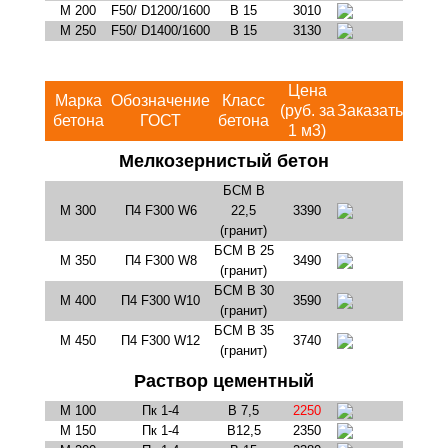
М 200
F50/ D1200/1600
В 15
3010
М 250
F50/ D1400/1600
В 15
3130
Цена
Марка
Обозначение
Класс
(руб. за
Заказать
бетона
ГОСТ
бетона
1 м3)
Мелкозернистый бетон
БСМ В
М 300
П4 F300 W6
22,5
3390
(гранит)
БСМ В 25
М 350
П4 F300 W8
3490
(гранит)
БСМ В 30
М 400
П4 F300 W10
3590
(гранит)
БСМ В 35
М 450
П4 F300 W12
3740
(гранит)
Раствор цементный
М 100
Пк 1-4
В 7,5
2250
М 150
Пк 1-4
В12,5
2350