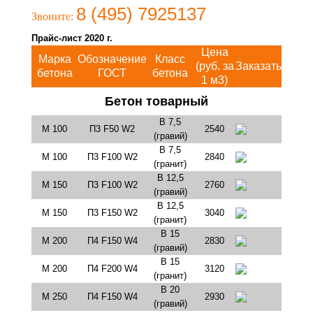
8 (495) 7925137
Звоните:
Прайс-лист 2020 г.
Цена
Марка
Обозначение
Класс
(руб. за
Заказать
бетона
ГОСТ
бетона
1 м3)
Бетон товарный
В 7,5
М 100
П3 F50 W2
2540
(гравий)
В 7,5
М 100
П3 F100 W2
2840
(гранит)
В 12,5
М 150
П3 F100 W2
2760
(гравий)
В 12,5
М 150
П3 F150 W2
3040
(гранит)
В 15
М 200
П4 F150 W4
2830
(гравий)
В 15
М 200
П4 F200 W4
3120
(гранит)
В 20
М 250
П4 F150 W4
2930
(гравий)