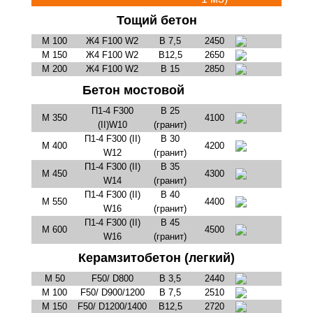
Тощий бетон
М 100
Ж4 F100 W2
В 7,5
2450
М 150
Ж4 F100 W2
В12,5
2650
М 200
Ж4 F100 W2
В 15
2850
Бетон мостовой
П1-4 F300
В 25
М 350
4100
(II)W10
(гранит)
П1-4 F300 (II)
В 30
М 400
4200
W12
(гранит)
П1-4 F300 (II)
В 35
М 450
4300
W14
(гранит)
П1-4 F300 (II)
В 40
М 550
4400
W16
(гранит)
П1-4 F300 (II)
В 45
М 600
4500
W16
(гранит)
Керамзитобетон (легкий)
М 50
F50/ D800
В 3,5
2440
М 100
F50/ D900/1200
В 7,5
2510
М 150
F50/ D1200/1400
В12,5
2720