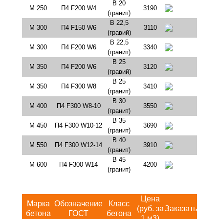
В 20
М 250
П4 F200 W4
3190
(гранит)
В 22,5
М 300
П4 F150 W6
3110
(гравий)
В 22,5
М 300
П4 F200 W6
3340
(гранит)
В 25
М 350
П4 F200 W6
3120
(гравий)
В 25
М 350
П4 F300 W8
3410
(гранит)
В 30
М 400
П4 F300 W8-10
3550
(гранит)
В 35
М 450
П4 F300 W10-12
3690
(гранит)
В 40
М 550
П4 F300 W12-14
3910
(гранит)
В 45
М 600
П4 F300 W14
4200
(гранит)
Цена
Марка
Обозначение
Класс
(руб. за
Заказать
бетона
ГОСТ
бетона
1 м3)